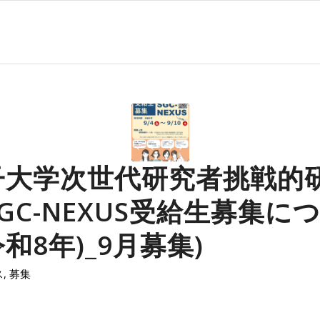
子大学次世代研究者挑戦的
GC-NEXUS受給生募集に
(令和8年)_9月募集)
ス
,
募集