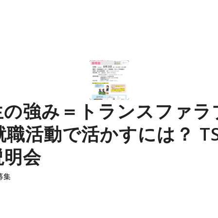
生の強み＝トランスファラ
) 就職活動で活かすには？ T
説明会
募集