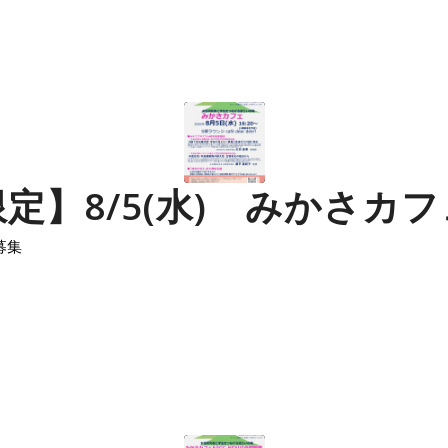
定】8/5(水) みかさカ
募集