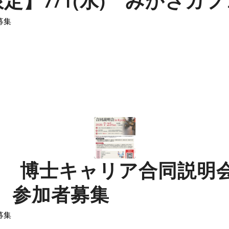
定】7/1(水) みかさカ
募集
(土) 博士キャリア合同説明会
O 参加者募集
募集