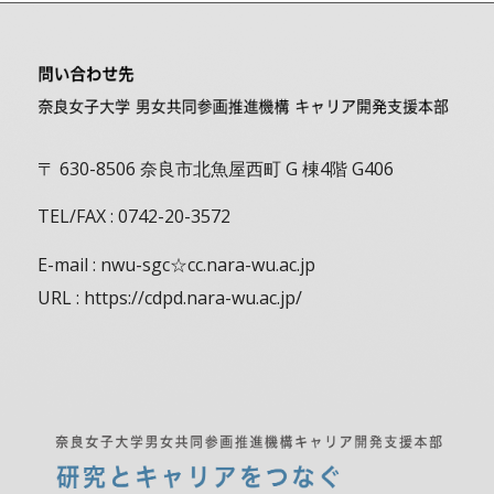
〒 630-8506 奈良市北魚屋西町 G 棟4階 G406
TEL/FAX : 0742-20-3572
E-mail : nwu-sgc☆cc.nara-wu.ac.jp
URL : https://cdpd.nara-wu.ac.jp/