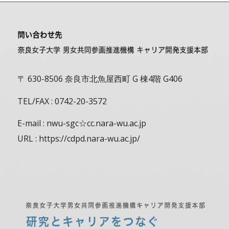
〒 630-8506 奈良市北魚屋西町 G 棟4階 G406
TEL/FAX : 0742-20-3572
E-mail : nwu-sgc☆cc.nara-wu.ac.jp
URL : https://cdpd.nara-wu.ac.jp/