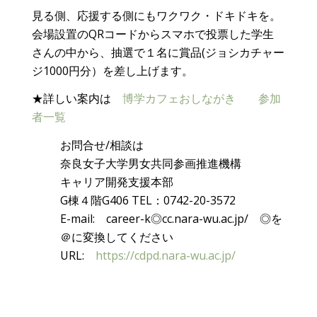
見る側、応援する側にもワクワク・ドキドキを。
会場設置のQRコードからスマホで投票した学生
さんの中から、抽選で１名に賞品(ジョシカチャー
ジ1000円分）を差し上げます。
★詳しい案内は
博学カフェおしながき
参加
者一覧
お問合せ/相談は
奈良女子大学男女共同参画推進機構
キャリア開発支援本部
G棟４階G406 TEL：0742-20-3572
E-mail: career-k◎cc.nara-wu.ac.jp/ ◎を
＠に変換してください
URL:
https://cdpd.nara-wu.ac.jp/