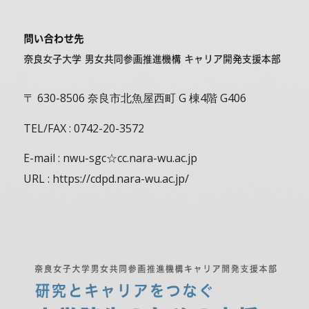
〒 630-8506 奈良市北魚屋西町 G 棟4階 G406
TEL/FAX : 0742-20-3572
E-mail : nwu-sgc☆cc.nara-wu.ac.jp
URL : https://cdpd.nara-wu.ac.jp/