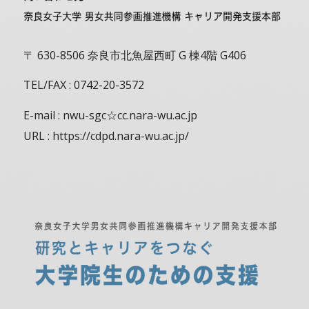
〒 630-8506 奈良市北魚屋西町 G 棟4階 G406
TEL/FAX : 0742-20-3572
E-mail : nwu-sgc☆cc.nara-wu.ac.jp
URL : https://cdpd.nara-wu.ac.jp/