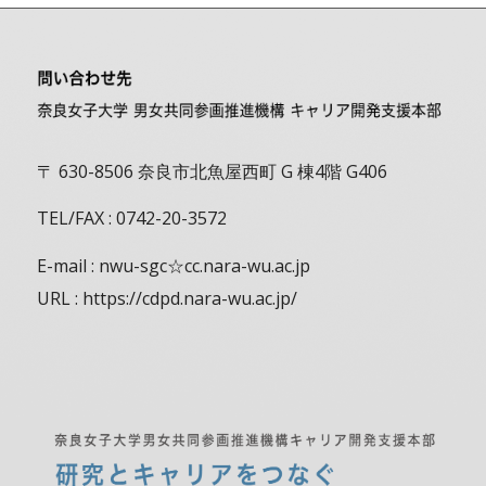
〒 630-8506 奈良市北魚屋西町 G 棟4階 G406
TEL/FAX : 0742-20-3572
E-mail : nwu-sgc☆cc.nara-wu.ac.jp
URL : https://cdpd.nara-wu.ac.jp/