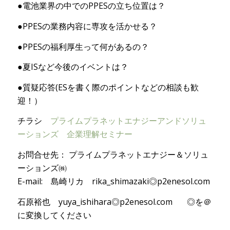
●電池業界の中でのPPESの立ち位置は？
●PPESの業務内容に専攻を活かせる？
●PPESの福利厚生って何があるの？
●夏ISなど今後のイベントは？
●質疑応答(ESを書く際のポイントなどの相談も歓
迎！）
チラシ
プライムプラネットエナジーアンドソリュ
ーションズ 企業理解セミナー
お問合せ先： プライムプラネットエナジー＆ソリュ
ーションズ㈱
E-mail: 島崎リカ rika_shimazaki◎p2enesol.com
石原裕也 yuya_ishihara◎p2enesol.com ◎を＠
に変換してください