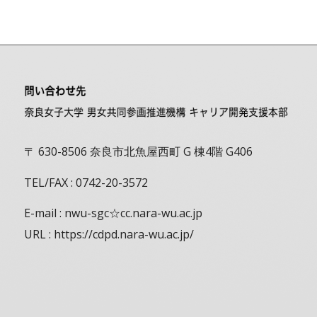
〒 630-8506 奈良市北魚屋西町 G 棟4階 G406
TEL/FAX : 0742-20-3572
E-mail : nwu-sgc☆cc.nara-wu.ac.jp
URL : https://cdpd.nara-wu.ac.jp/