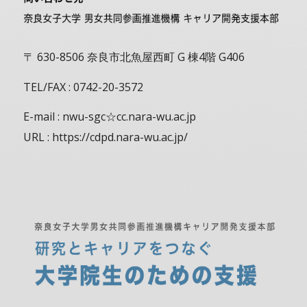
〒 630-8506 奈良市北魚屋西町 G 棟4階 G406
TEL/FAX : 0742-20-3572
E-mail : nwu-sgc☆cc.nara-wu.ac.jp
URL : https://cdpd.nara-wu.ac.jp/